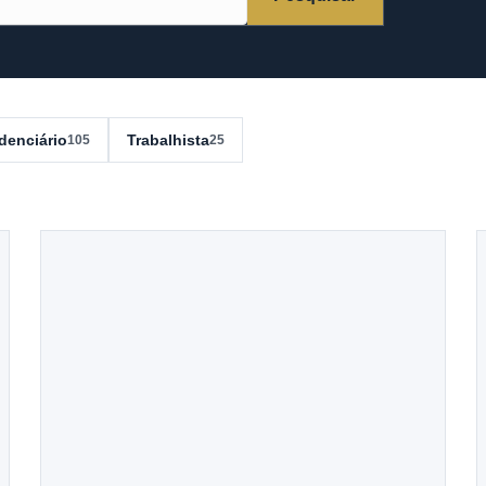
denciário
Trabalhista
105
25