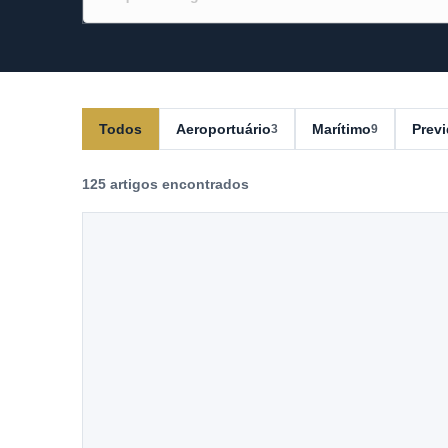
blog
Todos
Aeroportuário
Marítimo
Previ
3
9
125 artigos encontrados