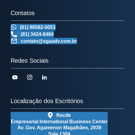
Contatos
(81) 98582-0053
(81) 3424-8484
contato@sgaadv.com.br
Redes Sociais
Localização dos Escritórios
Recife
Empresarial International Business Center
Av. Gov. Agamenon Magalhães, 2939
Sala 1304