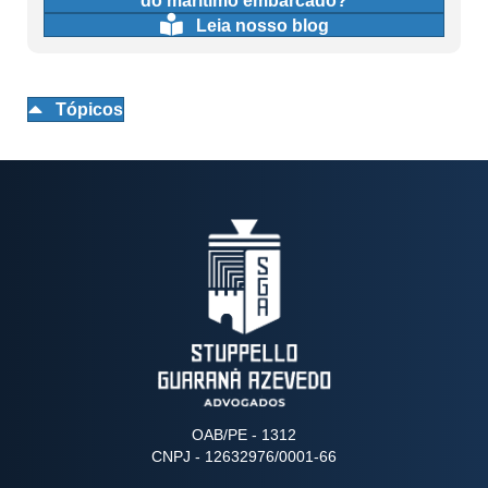
do marítimo embarcado?
Leia nosso blog
Tópicos
OAB/PE - 1312
CNPJ - 12632976/0001-66