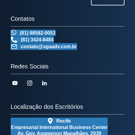
Contatos
(81) 98582-0053
(81) 3424-8484
contato@sgaadv.com.br
Redes Sociais
Localização dos Escritórios
Recife
Empresarial International Business Center
Av. Gov. Agamenon Magalhães, 2939