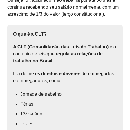
Ou seja, o trabalhador não trabalha por até 30 dias e
continua recebendo seu salário normalmente, com um
acréscimo de 1/3 do valor (terço constitucional).
O que é a CLT?
A CLT (Consolidação das Leis do Trabalho)
é o
conjunto de leis que
regula as relações de
trabalho no Brasil.
Ela define os
direitos e deveres
de empregados
e empregadores, como:
Jornada de trabalho
Férias
13º salário
FGTS