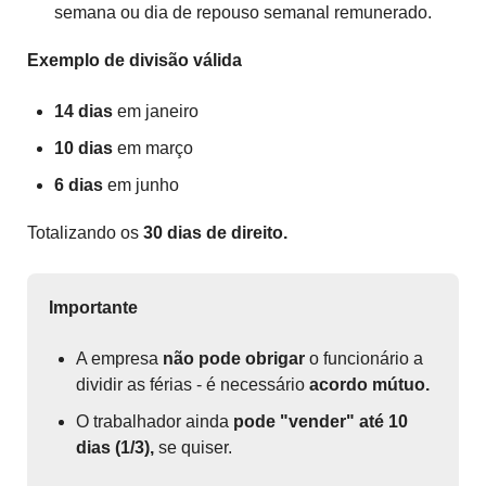
semana ou dia de repouso semanal remunerado.
Exemplo de divisão válida
14 dias
em janeiro
10 dias
em março
6 dias
em junho
Totalizando os
30 dias de direito.
Importante
A empresa
não pode obrigar
o funcionário a
dividir as férias - é necessário
acordo mútuo.
O trabalhador ainda
pode "vender" até 10
dias (1/3),
se quiser.