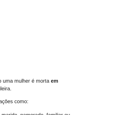
do uma mulher é morta
em
leira.
tuações como: