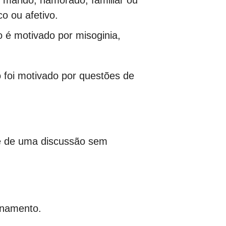
 marido, namorado, familiar ou
o ou afetivo.
 é motivado por misoginia,
io foi motivado por questões de
te de uma discussão sem
onamento.