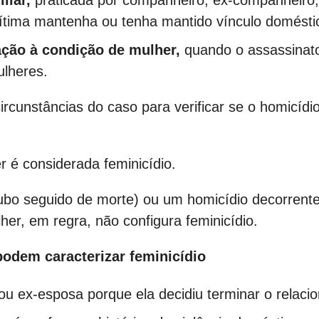
iliar,
praticada por companheiro, ex-companheiro,
tima mantenha ou tenha mantido vínculo doméstic
ção à condição de mulher,
quando o assassinato
lheres.
 circunstâncias do caso para verificar se o homicíd
é considerada feminicídio.
oubo seguido de morte) ou um homicídio decorren
er, em regra, não configura feminicídio.
odem caracterizar feminicídio
ex-esposa porque ela decidiu terminar o relaci